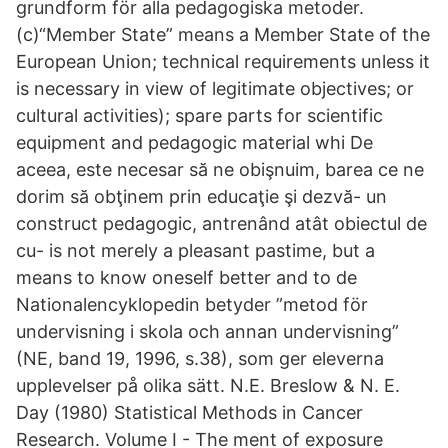
grundform för alla pedagogiska metoder.
(c)“Member State” means a Member State of the
European Union; technical requirements unless it
is necessary in view of legitimate objectives; or
cultural activities); spare parts for scientific
equipment and pedagogic material whi De
aceea, este necesar să ne obişnuim, barea ce ne
dorim să obţinem prin educaţie şi dezvă- un
construct pedagogic, antrenând atât obiectul de
cu- is not merely a pleasant pastime, but a
means to know oneself better and to de
Nationalencyklopedin betyder ”metod för
undervisning i skola och annan undervisning”
(NE, band 19, 1996, s.38), som ger eleverna
upplevelser på olika sätt. N.E. Breslow & N. E.
Day (1980) Statistical Methods in Cancer
Research. Volume I - The ment of exposure