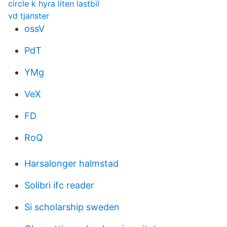
circle k hyra liten lastbil
vd tjanster
ossV
PdT
YMg
VeX
FD
RoQ
Harsalonger halmstad
Solibri ifc reader
Si scholarship sweden