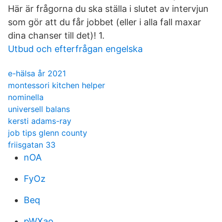
Här är frågorna du ska ställa i slutet av intervjun
som gör att du får jobbet (eller i alla fall maxar
dina chanser till det)! 1.
Utbud och efterfrågan engelska
e-hälsa år 2021
montessori kitchen helper
nominella
universell balans
kersti adams-ray
job tips glenn county
friisgatan 33
nOA
FyOz
Beq
pWXao